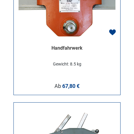
Handfahrwerk
Gewicht: 8.5 kg
Regulärer Preis:
Ab
67,80 €