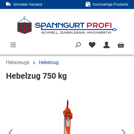
Schneller Versand
hochwertige Produkte
Zum Hauptinhalt springen
Hebezeuge
Hebelzug
Hebelzug 750 kg
Bildergalerie überspringen