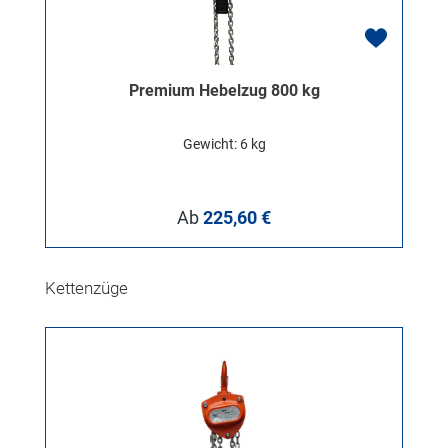
Premium Hebelzug 800 kg
Gewicht: 6 kg
Regulärer Preis:
Ab
225,60 €
Produktgalerie überspringen
Kettenzüge