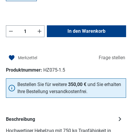
Produkt Anzahl: Gib den gewünschten Wert e
In den Warenkorb
Frage stellen
Produktnummer:
HZ075-1.5
Bestellen Sie für weitere
350,00 €
und Sie erhalten
Ihre Bestellung versandkostenfrei.
Beschreibung
Hochwertiger Hebelzug mit 750 kg Tragfähigkeit in