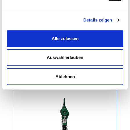
Details zeigen
Premium Hebelzug 3.200 kg
Alle zulassen
Gewicht: 16 kg
Auswahl erlauben
Regulärer Preis:
Ab
421,60 €
Ablehnen