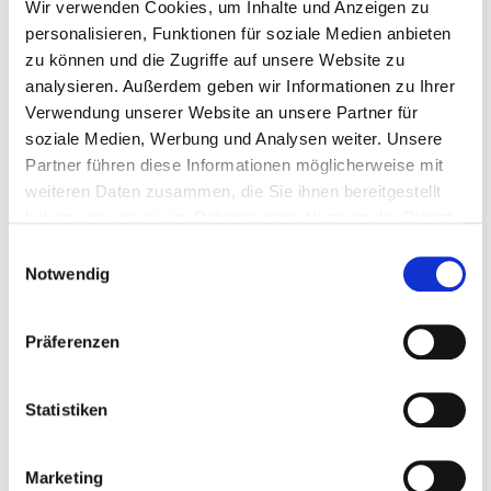
Wir verwenden Cookies, um Inhalte und Anzeigen zu
personalisieren, Funktionen für soziale Medien anbieten
zu können und die Zugriffe auf unsere Website zu
analysieren. Außerdem geben wir Informationen zu Ihrer
Verwendung unserer Website an unsere Partner für
Premium Hebelzug 1.600 kg
soziale Medien, Werbung und Analysen weiter. Unsere
Partner führen diese Informationen möglicherweise mit
Gewicht: 9 kg
weiteren Daten zusammen, die Sie ihnen bereitgestellt
haben oder die sie im Rahmen Ihrer Nutzung der Dienste
gesammelt haben.
Einwilligungsauswahl
Regulärer Preis:
Ab
295,20 €
Notwendig
Präferenzen
Statistiken
Marketing