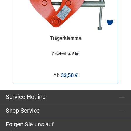
Trägerklemme
Gewicht: 4.5 kg
Regulärer Preis:
Ab
33,50 €
Service-Hotline
Shop Service
Folgen Sie uns auf