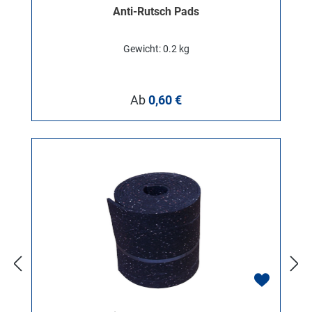
Anti-Rutsch Pads
Gewicht: 0.2 kg
Regulärer Preis:
Ab
0,60 €