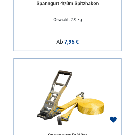
Spanngurt 4t/8m Spitzhaken
Gewicht: 2.9 kg
Regulärer Preis:
Ab
7,95 €