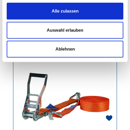
Spanngurt 4t/6m Spitzhaken
Alle zulassen
Gewicht: 2.8 kg
Auswahl erlauben
Regulärer Preis:
Ab
7,40 €
Ablehnen