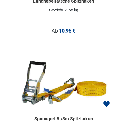
Langhebelratsche Spitzhaken
Gewicht: 3.65 kg
Regulärer Preis:
Ab
10,95 €
Spanngurt 5t/8m Spitzhaken