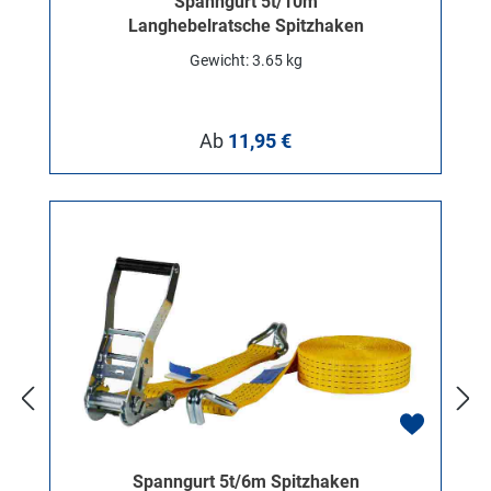
Spanngurt 5t/10m
Langhebelratsche Spitzhaken
Gewicht: 3.65 kg
Regulärer Preis:
Ab
11,95 €
Spanngurt 5t/6m Spitzhaken