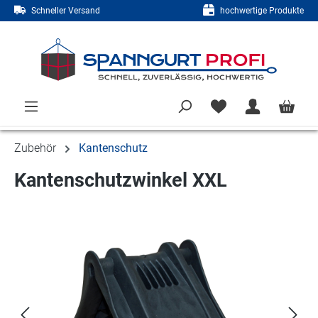
Schneller Versand
hochwertige Produkte
Zum Hauptinhalt springen
Zubehör
Kantenschutz
Kantenschutzwinkel XXL
Bildergalerie überspringen