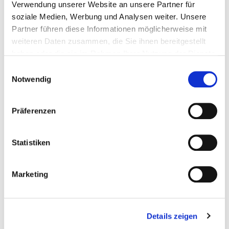
Verwendung unserer Website an unsere Partner für
Spanngurt 4t/10m Spitzhaken
soziale Medien, Werbung und Analysen weiter. Unsere
Partner führen diese Informationen möglicherweise mit
weiteren Daten zusammen, die Sie ihnen bereitgestellt
Gewicht: 2.9 kg
haben oder die sie im Rahmen Ihrer Nutzung der Dienste
gesammelt haben.
Einwilligungsauswahl
Notwendig
Regulärer Preis:
Ab
8,75 €
Präferenzen
Statistiken
Marketing
Details zeigen