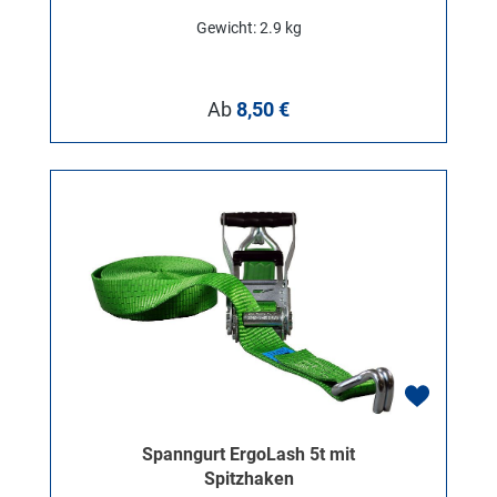
Gewicht: 2.9 kg
Regulärer Preis:
Ab
8,50 €
Spanngurt ErgoLash 5t mit
Spitzhaken