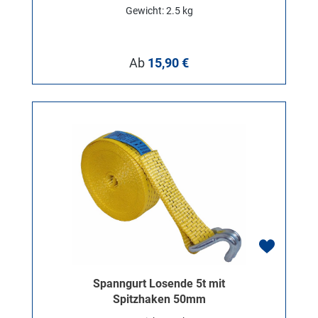
Gewicht: 2.5 kg
Regulärer Preis:
Ab
15,90 €
Spanngurt Losende 5t mit
Spitzhaken 50mm