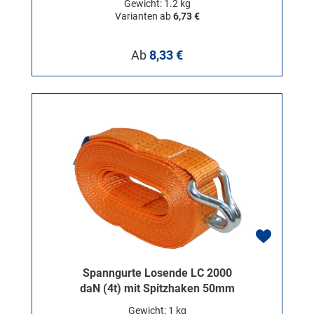
Gewicht: 1.2 kg
Varianten ab
6,73 €
Regulärer Preis:
Ab
8,33 €
Spanngurte Losende LC 2000
daN (4t) mit Spitzhaken 50mm
Gewicht: 1 kg