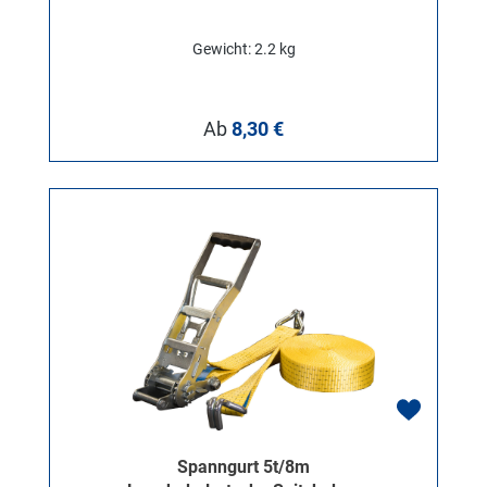
Gewicht: 2.2 kg
Regulärer Preis:
Ab
8,30 €
Spanngurt 5t/8m