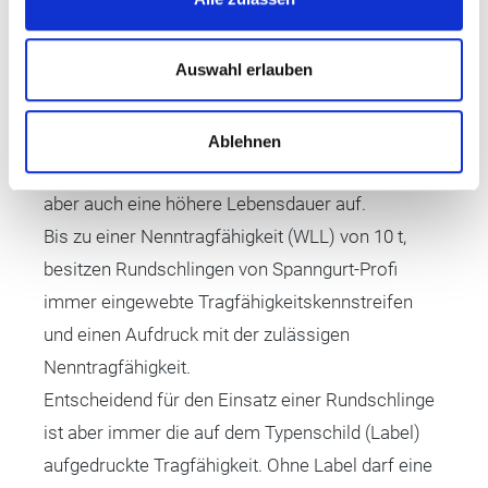
verstärkt. Das führt dazu, dass der Garnkern an
der Last beim Ausrichten etwas „gleiten“ kann und
Auswahl erlauben
der Mantel nicht so schnell beschädigt wird. Da
Rundschlingen mit Doppelmantel aufwendiger
herzustellen sind, ist der Preis auch etwas höher.
Ablehnen
Dafür weißen diese Rundschlingen in der Regel
aber auch eine höhere Lebensdauer auf.
Bis zu einer Nenntragfähigkeit (WLL) von 10 t,
besitzen Rundschlingen von Spanngurt-Profi
immer eingewebte Tragfähigkeitskennstreifen
und einen Aufdruck mit der zulässigen
Nenntragfähigkeit.
Entscheidend für den Einsatz einer Rundschlinge
ist aber immer die auf dem Typenschild (Label)
aufgedruckte Tragfähigkeit. Ohne Label darf eine