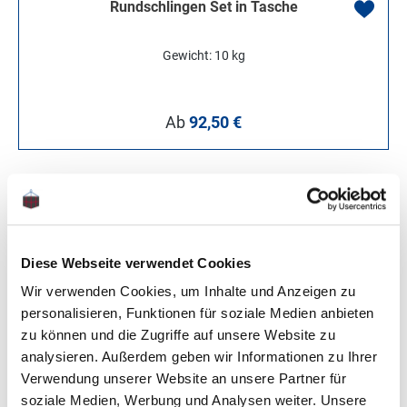
Rundschlingen Set in Tasche
Gewicht: 10 kg
Regulärer Preis:
Ab
92,50 €
Aufbau von Rundschlingen
Diese Webseite verwendet Cookies
Unsere Rundschlingen bestehen aus einem
Wir verwenden Cookies, um Inhalte und Anzeigen zu
endlosen Fasergelege aus hochfesten
personalisieren, Funktionen für soziale Medien anbieten
Polyesterfasern. Dieses Garngelege wird durch
zu können und die Zugriffe auf unsere Website zu
einen Schlauch geschützt. Die Tragfähigkeit
analysieren. Außerdem geben wir Informationen zu Ihrer
Verwendung unserer Website an unsere Partner für
unserer Rundschlingen wird ausschließlich über
soziale Medien, Werbung und Analysen weiter. Unsere