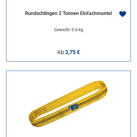
Rundschlingen 2 Tonnen Einfachmantel
Gewicht: 0.6 kg
Regulärer Preis:
Ab
3,75 €