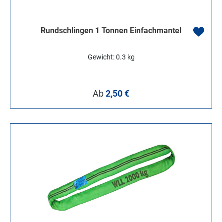
Rundschlingen 1 Tonnen Einfachmantel
Gewicht: 0.3 kg
Regulärer Preis:
Ab
2,50 €