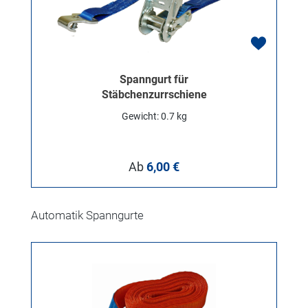
Spanngurt für
Stäbchenzurrschiene
Gewicht: 0.7 kg
Regulärer Preis:
Ab
6,00 €
Produktgalerie überspringen
Automatik Spanngurte