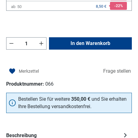
-22
%
8,50 €
ab
50
Produkt Anzahl: Gib den gewünschten Wert e
In den Warenkorb
Frage stellen
Produktnummer:
066
Bestellen Sie für weitere
350,00 €
und Sie erhalten
Ihre Bestellung versandkostenfrei.
Beschreibung