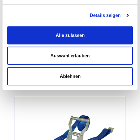
Details zeigen
Alle zulassen
Spanngurt 2t / 6m Spitzhaken
Auswahl erlauben
Gewicht: 1.1 kg
Ablehnen
Regulärer Preis:
Ab
4,75 €