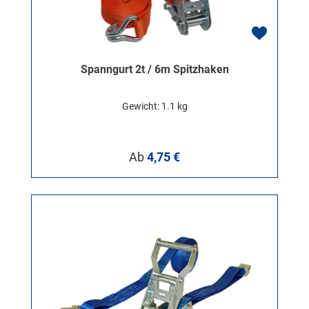
Spanngurt 2t / 6m Spitzhaken
Gewicht: 1.1 kg
Regulärer Preis:
Ab
4,75 €