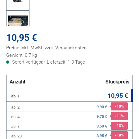
10,95 €
Preise inkl. MwSt. zzgl. Versandkosten
Gewicht: 0.7 kg
Sofort verfügbar, Lieferzeit: 1-3 Tage
Anzahl
Stückpreis
10,95 €
ab
1
-10
%
9,90 €
ab
2
-11
%
9,75 €
ab
4
-13
%
9,50 €
ab
8
-18
%
8,95 €
ab
20