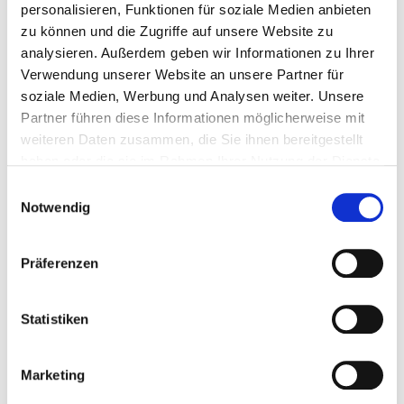
personalisieren, Funktionen für soziale Medien anbieten
zu können und die Zugriffe auf unsere Website zu
analysieren. Außerdem geben wir Informationen zu Ihrer
Verwendung unserer Website an unsere Partner für
soziale Medien, Werbung und Analysen weiter. Unsere
Partner führen diese Informationen möglicherweise mit
Spanngurt 2t / 6m einteilig
weiteren Daten zusammen, die Sie ihnen bereitgestellt
haben oder die sie im Rahmen Ihrer Nutzung der Dienste
Gewicht: 0.75 kg
gesammelt haben.
Einwilligungsauswahl
Notwendig
Regulärer Preis:
Ab
3,95 €
Präferenzen
Statistiken
Marketing