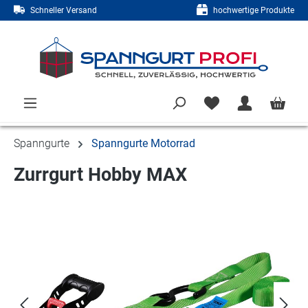
Schneller Versand
hochwertige Produkte
Zum Hauptinhalt springen
Spanngurte
Spanngurte Motorrad
Zurrgurt Hobby MAX
Bildergalerie überspringen