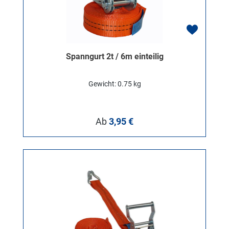
Spanngurt 2t / 6m einteilig
Gewicht: 0.75 kg
Regulärer Preis:
Ab
3,95 €