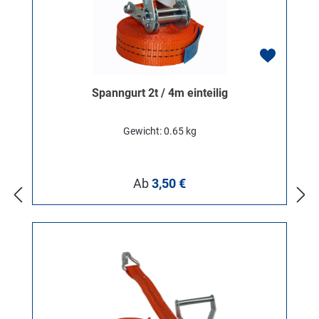
Spanngurt 2t / 4m einteilig
Gewicht: 0.65 kg
Regulärer Preis:
Ab
3,50 €