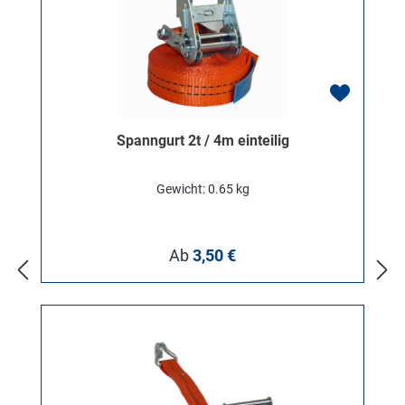
Spanngurt 2t / 4m einteilig
Gewicht: 0.65 kg
Regulärer Preis:
Ab
3,50 €