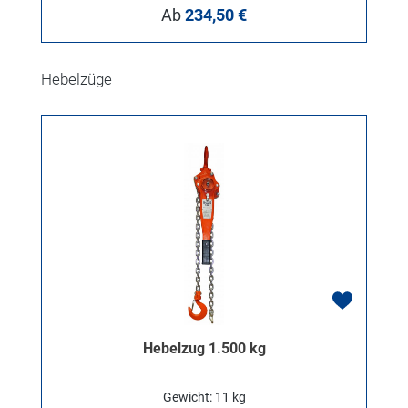
Regulärer Preis:
Ab
234,50 €
Produktgalerie überspringen
Hebelzüge
Hebelzug 1.500 kg
Gewicht: 11 kg