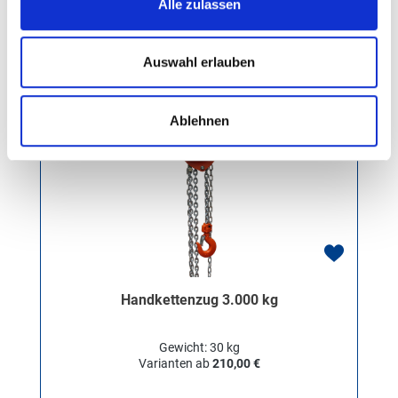
Alle zulassen
Regulärer Preis:
Ab
156,50 €
Auswahl erlauben
Ablehnen
Handkettenzug 3.000 kg
Gewicht: 30 kg
Varianten ab
210,00 €