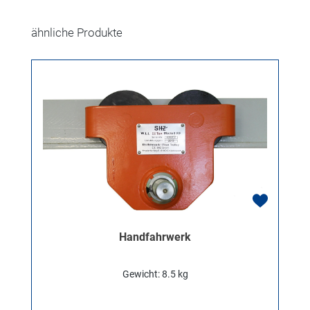
Produktgalerie überspringen
ähnliche Produkte
Handfahrwerk
Gewicht: 8.5 kg