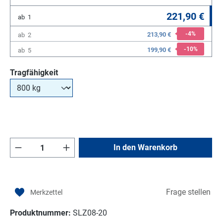
221,90 €
ab
1
-4
%
213,90 €
ab
2
-10
%
199,90 €
ab
5
auswählen
Tragfähigkeit
Produkt Anzahl: Gib den gewünschten Wert e
In den Warenkorb
Frage stellen
Produktnummer:
SLZ08-20