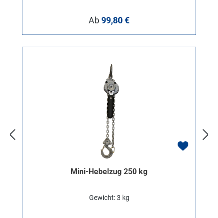
Regulärer Preis:
Ab
99,80 €
Mini-Hebelzug 250 kg
Gewicht: 3 kg